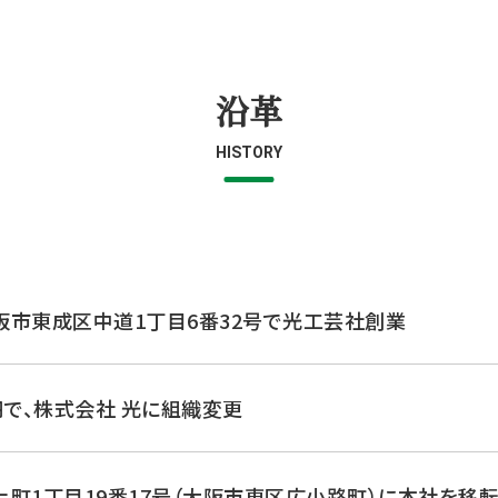
沿革
HISTORY
阪市東成区中道1丁目6番32号で光工芸社創業
円で、株式会社 光に組織変更
町1丁目19番17号（大阪市東区広小路町）に本社を移