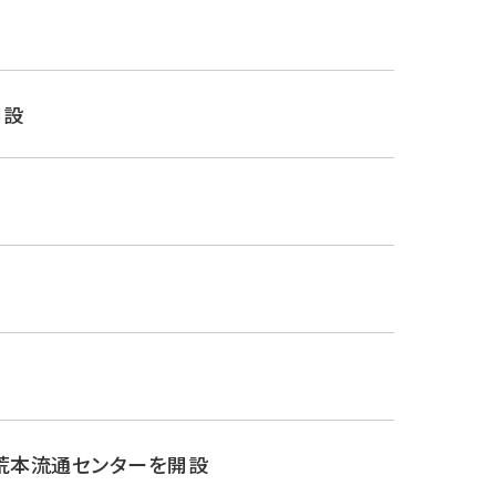
開設
、荒本流通センターを開設